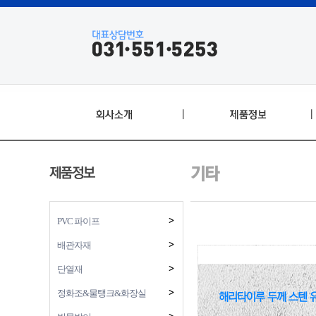
|
|
제품정보
기타
PVC 파이프
배관자재
단열재
정화조&물탱크&화장실
해리타이루 두께 스텐 