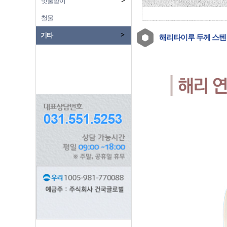
빗물받이
철물
기타
해리타이루 두께 스텐